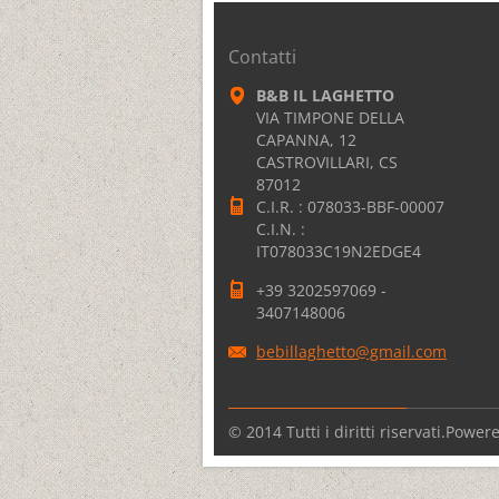
Contatti
B&B IL LAGHETTO
VIA TIMPONE DELLA
CAPANNA, 12
CASTROVILLARI, CS
87012
C.I.R. : 078033-BBF-00007
C.I.N. :
IT078033C19N2EDGE4
+39 3202597069 -
3407148006
bebillag
hetto@gm
ail.com
© 2014 Tutti i diritti riservati.
Power