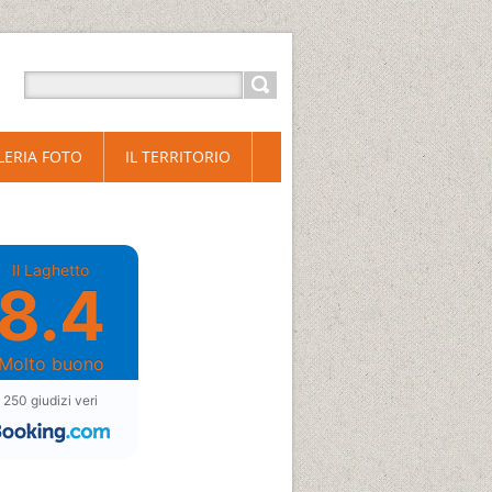
LERIA FOTO
IL TERRITORIO
Il Laghetto
8.4
Molto buono
250 giudizi veri