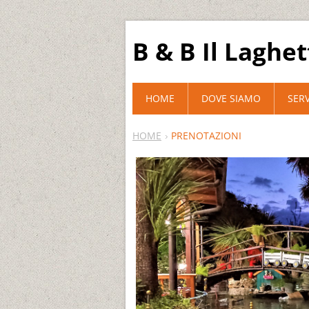
B & B Il Laghet
HOME
DOVE SIAMO
SERV
HOME
PRENOTAZIONI