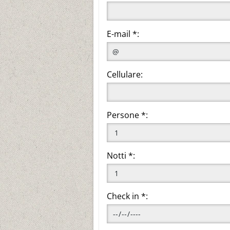
E-mail *:
Cellulare:
Persone *:
Notti *:
Check in *: