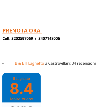
PRENOTA ORA
Cell.
3202597069
/
3407148006
B & B Il Laghetto
a Castrovillari: 34 recensioni
Il Laghetto
8.4
Molto buono
250 giudizi veri