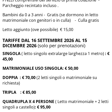
Prezzi comprensivi del servizio di prima colazione -
Parcheggio recintato incluso .
Bambini da 0 a 3 anni - Gratis (se dormono in letto
matrimoniale con genitori o in culla) - Culla gratis
Letto aggiunto (ove possibile) € 15,00
TARIFFE DAL 16 SETTEMBRE 2026 AL 15
DICEMBRE 2026
(solo per prenotazioni)
SINGOLA
( letto singolo extralarge larghezza 1 metro)
:
€
45
,00
MATRIMONIALE USO SINGOLA:
€ 50
,00
DOPPIA
:
€ 70
,00
(2 letti singoli o matrimoniale su
richiesta)
TRIPLA :
€ 85
,00
QUADRUPLA X 4 PERSONE
( Letto matrimoniale + 2 letti
singoli a castello)
:
€ 95
,00