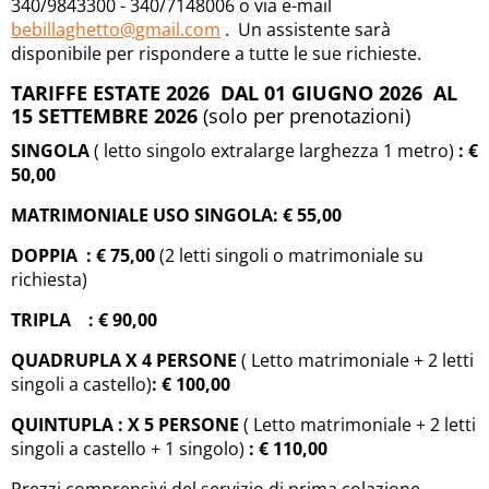
340/9843300 - 340/7148006 o via e-mail
bebillaghetto@gmail.com
. Un assistente sarà
disponibile per rispondere a tutte le sue richieste.
TARIFFE ESTATE 2026
DAL 01 GIUGNO 2026 AL
15 SETTEMBRE 2026
(solo per prenotazioni)
SINGOLA
( letto singolo extralarge larghezza 1 metro)
:
€
50
,00
MATRIMONIALE USO SINGOLA:
€ 55
,00
DOPPIA
:
€ 75
,00
(2 letti singoli o matrimoniale su
richiesta)
TRIPLA :
€ 90
,00
QUADRUPLA X 4 PERSONE
( Letto matrimoniale + 2 letti
singoli a castello)
:
€ 100
,00
QUINTUPLA : X 5 PERSONE
( Letto matrimoniale + 2 letti
singoli a castello + 1 singolo)
: € 110,00